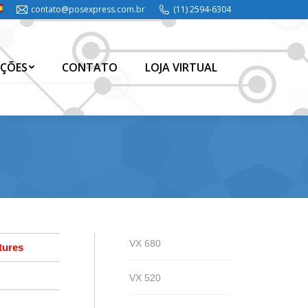
contato@posexpress.com.br
(11) 2594-6304
ÇÕES
CONTATO
LOJA VIRTUAL
ÇÕES
CONTATO
LOJA VIRTUAL
VX 680
tures
VX 520