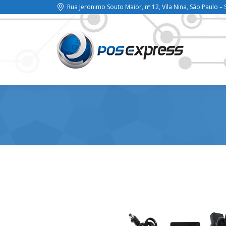
Rua Jeronimo Souto Maior, nº 12, Vila Nina, São Paulo – 