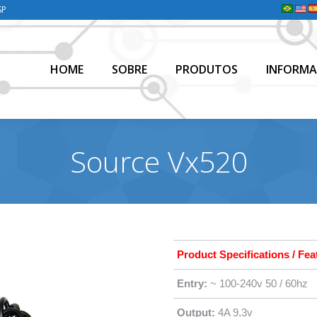
SP
HOME
SOBRE
PRODUTOS
INFORMA
HOME
SOBRE
PRODUTOS
INFORMA
Source Vx520
Product Specifications / Fea
Entry:
~ 100-240v 50 / 60hz
Output:
4A 9,3v