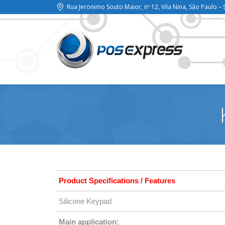
Rua Jeronimo Souto Maior, nº 12, Vila Nina, São Paulo – 
Product Specifications / Features
Silicone Keypad
Main application: