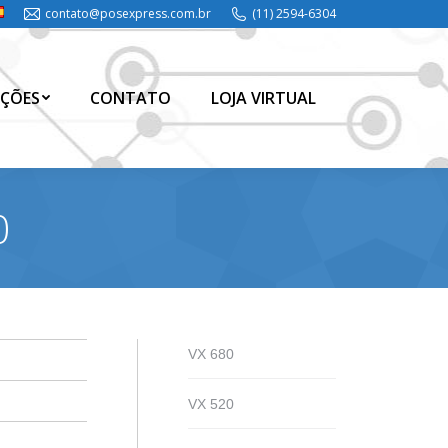
contato@posexpress.com.br
(11) 2594-6304
ÇÕES
CONTATO
LOJA VIRTUAL
ÇÕES
CONTATO
LOJA VIRTUAL
0
VX 680
VX 520