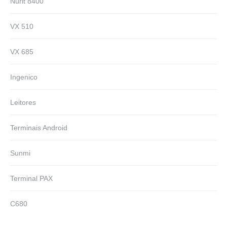
Nurit 8400
VX 510
VX 685
Ingenico
Leitores
Terminais Android
Sunmi
Terminal PAX
C680